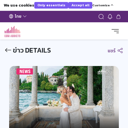
We use cookies
Only essentials
Accept all
Customize
ไทย
ข่าว DETAILS
แชร์