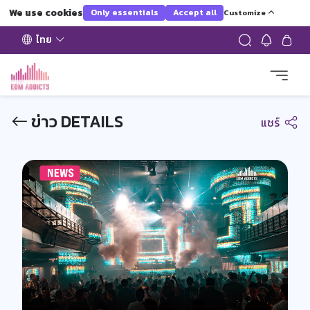
We use cookies
Only essentials
Accept all
Customize
ไทย
ข่าว DETAILS
แชร์