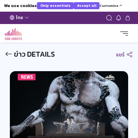
We use cookies
Only essentials
Accept all
Customize
ไทย
ข่าว DETAILS
แชร์