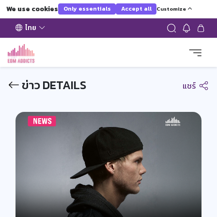
We use cookies
Only essentials
Accept all
Customize
ไทย
ข่าว DETAILS
แชร์