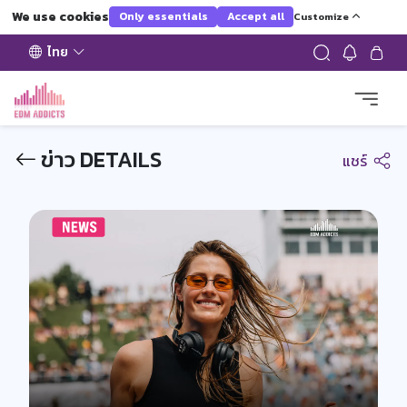
We use cookies
Only essentials
Accept all
Customize
ไทย
ข่าว DETAILS
แชร์