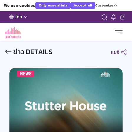
We use cookies
Only essentials
Accept all
Customize
ไทย
ข่าว DETAILS
แชร์