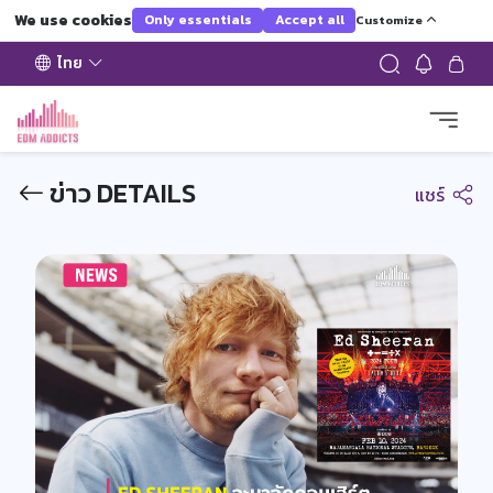
We use cookies
Only essentials
Accept all
Customize
ไทย
ข่าว DETAILS
แชร์