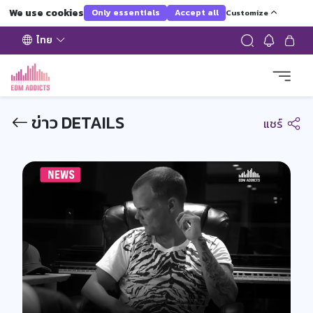
We use cookies
Only essentials
Accept all
Customize
ไทย
ข่าว DETAILS
แชร์