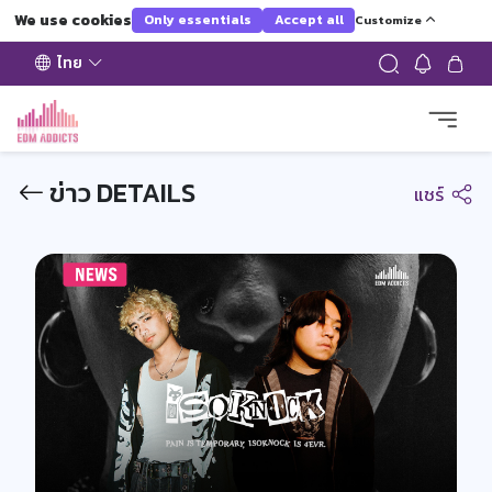
We use cookies
Only essentials
Accept all
Customize
ไทย
ข่าว DETAILS
แชร์