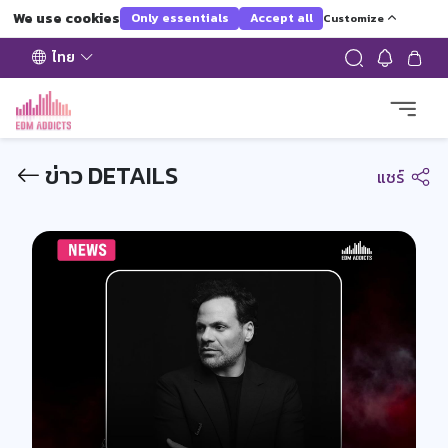
We use cookies
Only essentials
Accept all
Customize
ไทย
ข่าว DETAILS
แชร์