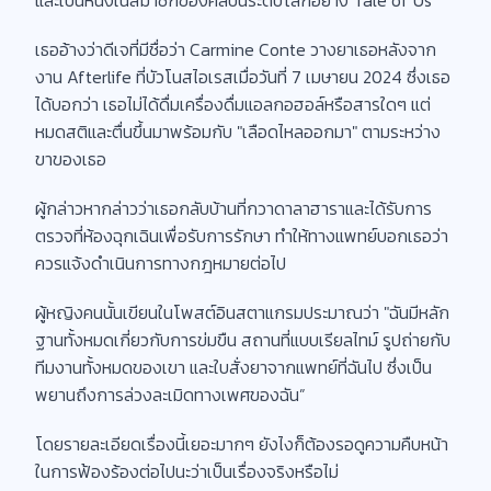
เธออ้างว่าดีเจที่มีชื่อว่า Carmine Conte วางยาเธอหลังจาก
งาน Afterlife ที่บัวโนสไอเรสเมื่อวันที่ 7 เมษายน 2024 ซึ่งเธอ
ได้บอกว่า เธอไม่ได้ดื่มเครื่องดื่มแอลกอฮอล์หรือสารใดๆ แต่
หมดสติและตื่นขึ้นมาพร้อมกับ "เลือดไหลออกมา" ตามระหว่าง
ขาของเธอ
ผู้กล่าวหากล่าวว่าเธอกลับบ้านที่กวาดาลาฮาราและได้รับการ
ตรวจที่ห้องฉุกเฉินเพื่อรับการรักษา ทำให้ทางแพทย์บอกเธอว่า
ควรแจ้งดำเนินการทางกฎหมายต่อไป
ผู้หญิงคนนั้นเขียนในโพสต์อินสตาแกรมประมาณว่า "ฉันมีหลัก
ฐานทั้งหมดเกี่ยวกับการข่มขืน สถานที่แบบเรียลไทม์ รูปถ่ายกับ
ทีมงานทั้งหมดของเขา และใบสั่งยาจากแพทย์ที่ฉันไป ซึ่งเป็น
พยานถึงการล่วงละเมิดทางเพศของฉัน”
โดยรายละเอียดเรื่องนี้เยอะมากๆ ยังไงก็ต้องรอดูความคืบหน้า
ในการฟ้องร้องต่อไปนะว่าเป็นเรื่องจริงหรือไม่