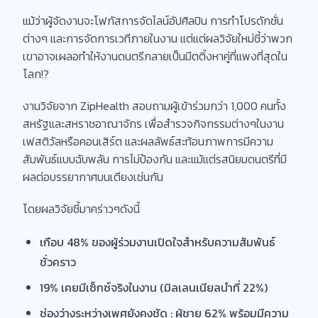
แม้ว่าผู้จัดงานจะโฟกัสการจัดไลน์อัปศิลปิน การทำโปรดักชั่น
ต่างๆ และการจัดการเวทีภายในงาน แต่แต่ผลวิจัยใหม่ชี้ว่าพวก
เขาอาจเผลอทำให้งานดนตรีกลายเป็นมีตติ้งหาคู่ที่แพงที่สุดใน
โลก!?
งานวิจัยจาก ZipHealth สอบถามผู้เข้าร่วมกว่า 1,000 คนทั้ง
สหรัฐและสหราชอาณาจักร เพื่อสำรวจกิจกรรมต่างๆในงาน
เฟสติวัลหรือคอนเสิร์ต และผลลัพธ์สะท้อนภาพการมีความ
สัมพันธ์แบบฉับพลัน การไม่ป้องกัน และแม้แต่รสนิยมดนตรีที่มี
ผลต่อบรรยากาศบนเตียงเช่นกัน
โดยผลวิจัยชี้มาคร่าวๆดังนี้
เกือบ 48% ของผู้ร่วมงานเปิดใจสำหรับความสัมพันธ์
ชั่วคราว
19% เคยมีเซ็กซ์จริงในงาน (มิลเลนเนียลนำที่ 22%)
ช่องว่างระหว่างเพศยังคงชัด : ผู้ชาย 62% พร้อมมีความ