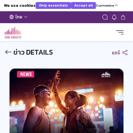
We use cookies
Only essentials
Accept all
Customize
ไทย
ข่าว DETAILS
แชร์