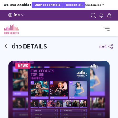
We use cookies
Only essentials
Accept all
Customize
ไทย
ข่าว DETAILS
แชร์