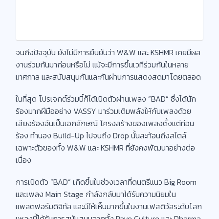
จนถึงปัจจุบัน ยังไม่มีการยืนยันว่า W&W และ KSHMR เคยมีผล
งานร่วมกันมาก่อนหรือไม่ แม้จะมีการขึ้นเวทีร่วมกันในหลาย
เทศกาล และสนับสนุนกันและกันผ่านการแสดงสดมาโดยตลอด
ในที่สุด โปรเจกต์ร่วมนี้ก็ได้เปิดตัวผ่านเพลง “BAD” ซึ่งได้นัก
ร้องมากฝีมืออย่าง VASSY มาร่วมเติมพลังให้กับเพลงด้วย
เสียงร้องอันเป็นเอกลักษณ์ โครงสร้างของเพลงตั้งแต่ท่อน
ร้อง ทำนอง Build-Up ไปจนถึง Drop นั้นสะท้อนถึงสไตล์
เฉพาะตัวของทั้ง W&W และ KSHMR ที่ยังคงพัฒนาอย่างต่อ
เนื่อง
การเปิดตัว “BAD” เกิดขึ้นในช่วงเวลาที่ดนตรีแนว Big Room
และเพลง Main Stage กำลังกลับมาได้รับความนิยมใน
แพลตฟอร์มดิจิทัล และมีให้เห็นมากขึ้นในงานเฟสติวัลระดับโลก
เพลงนี้ได้รับการสนับสนุนจากทั้ง Rave Culture และ Dharma