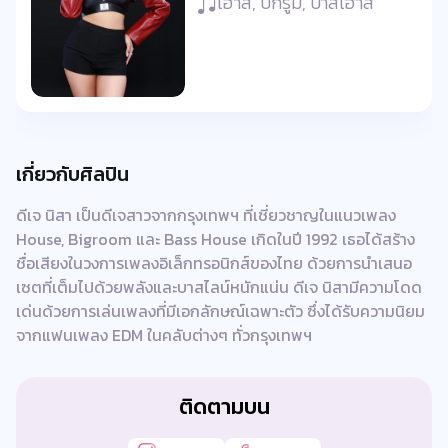
เฮ้าส์, บิ๊กรูม, บาสเฮ้าส์
เกี่ยวกับศิลปิน
ดีเจ นิสา เป็นดีเจสาวจากกรุงเทพฯ ที่เชี่ยวชาญในแนวเพลง
House, Bigroom และ Bass House เกิดในปี 1992 เธอได้สร้าง
ชื่อเสียงในวงการเพลงอิเล็กทรอนิกส์ของไทย ด้วยการนำเสนอ
เซตที่เต็มไปด้วยพลังและบาสไลน์หนักแน่น ดีเจ นิสามีความโดด
เด่นด้วยการเล่นเพลงที่มีเอกลักษณ์เฉพาะตัว ซึ่งได้รับความนิยม
จากแฟนเพลง EDM ในคลับต่างๆ ทั่วกรุงเทพฯ
ติดตามบน