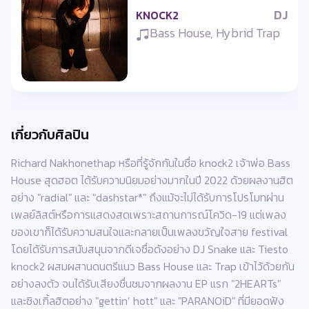
DJ
KNOCK2
Bass House, Hybrid Trap
เกี่ยวกับศิลปิน
Richard Nakhonethap หรือที่รู้จักกันในชื่อ knock2 เจ้าพ่อ Bass
House สุดฮอต ได้รับความนิยมอย่างมากในปี 2022 ด้วยผลงานฮิต
อย่าง "radial" และ "dashstar*" ถึงแม้จะไม่ได้รับการโปรโมทผ่าน
เพลย์ลิสต์หรือการแสดงสดเพราะสถานการณ์โควิด-19 แต่เพลง
ของเขาก็ได้รับความสนใจและกลายเป็นเพลงขวัญใจสาย festival
โดยได้รับการสนับสนุนจากดีเจชื่อดังอย่าง DJ Snake และ Tiesto
knock2 ผสมผสานดนตรีแนว Bass House และ Trap เข้าไว้ด้วยกัน
อย่างลงตัว จนได้รับเสียงชื่นชมจากผลงาน EP แรก "2HEARTs"
และซิงเกิ้ลฮิตอย่าง "gettin’ hott" และ "PARANOiD" ที่มียอดฟัง