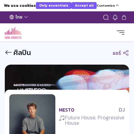
We use cookies
Only essentials
Accept all
Customize
ไทย
ศิลปิน
แชร์
DJ
MESTO
Future House, Progressive
House