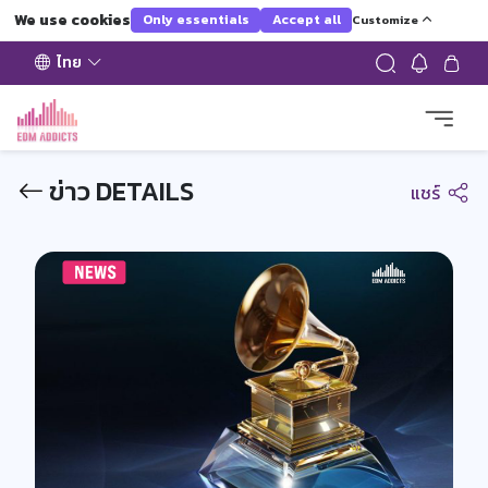
We use cookies
Only essentials
Accept all
Customize
ไทย
ข่าว DETAILS
แชร์