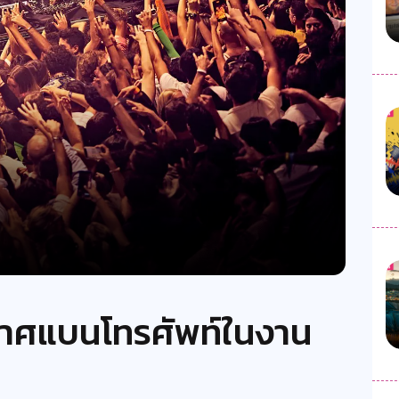
าศแบนโทรศัพท์ในงาน