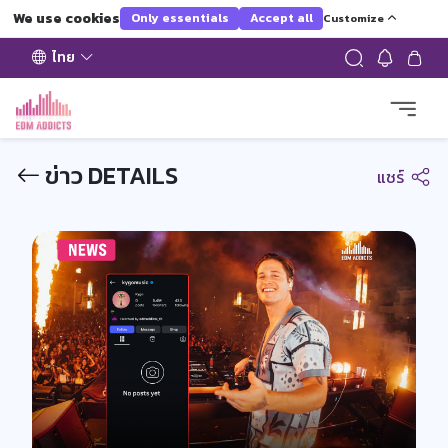
We use cookies
Only essentials
Accept all
Customize
ไทย
ข่าว DETAILS
แชร์