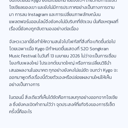
จนถึงตอนนี้ Kygo ยังไม่ได้ออกมาชี้แจงใดๆ เกี่ยวกับการรีเซ็ต
โซเชียลของเขา และยังไม่มีการประกาศอย่างเป็นทางการตาม
มา การลบ Instagram และการเปลี่ยนภาพลักษณ์บน
แพลตฟอร์มออนไลน์จึงยังคงไม่มีบริบทที่ชัดเจน นั่นคือเหตุผลที่
เรื่องนี้ยังคงถูกจับตามองอย่างต่อเนื่อง
จังหวะเวลานี้ยิ่งทำให้ความสนใจไปโฟกัสที่สิ่งที่จะเกิดขึ้นต่อไป
โดยเฉพาะเมื่อ Kygo มีกำหนดขึ้นแสดงที่ S2O Songkran
Music Festival ในวันที่ 13 เมษายน 2026 ไม่ว่าจะเป็นการเชื่อม
โยงกับเพลงใหม่ โปรเจกต์ขนาดใหญ่ หรือการเปลี่ยนวิธีนำ
เสนอผลงานในอนาคต ทุกอย่างยังคงไม่แน่ชัด จนกว่า Kygo จะ
ออกมาพูดถึงเรื่องนี้ด้วยตัวเองหรือปล่อยผลงานใหม่ให้เห็น
อย่างเป็นทางการ
ในตอนนี้ สิ่งเดียวที่เห็นได้ชัดคือการลบทุกอย่างออกจากโซเชีย
ล ซึ่งยังคงเปิดคำถามไว้ว่า จุดประสงค์ที่แท้จริงของการรีเซ็ต
ครั้งนี้คืออะไร