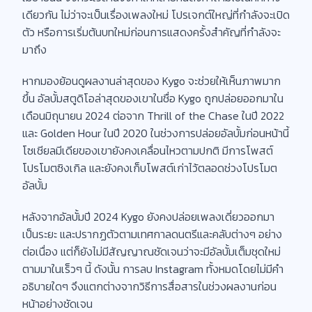
เดียวกัน ไม่ว่าจะเป็นเรื่องเพลงใหม่ โปรเจกต์ใหญ่ที่กำลังจะเปิด
ตัว หรือการเริ่มต้นบทใหม่ก่อนการแสดงครั้งสำคัญที่กำลังจะ
มาถึง
หากมองย้อนดูผลงานล่าสุดของ Kygo จะช่วยให้เห็นภาพมาก
ขึ้น อัลบั้มสตูดิโอล่าสุดของเขาในชื่อ Kygo ถูกปล่อยออกมาใน
เดือนมิถุนายน 2024 ต่อจาก Thrill of the Chase ในปี 2022
และ Golden Hour ในปี 2020 ในช่วงการปล่อยอัลบั้มก่อนหน้านี้
โซเชียลมีเดียของเขายังคงเคลื่อนไหวตามปกติ มีการโพสต์
โปรโมตซิงเกิล และยังคงเก็บโพสต์เก่าไว้ตลอดช่วงโปรโมต
อัลบั้ม
หลังจากอัลบั้มปี 2024 Kygo ยังคงปล่อยเพลงเดี่ยวออกมา
เป็นระยะ และปรากฏตัวตามเทศกาลดนตรีและคลับต่างๆ อย่าง
ต่อเนื่อง แต่ก็ยังไม่มีสัญญาณชัดเจนว่าจะมีอัลบั้มเต็มชุดใหม่
ตามมาในเร็วๆ นี้ ดังนั้น การลบ Instagram ทั้งหมดโดยไม่มีคำ
อธิบายใดๆ จึงแตกต่างจากวิธีการสื่อสารในช่วงผลงานก่อน
หน้าอย่างชัดเจน