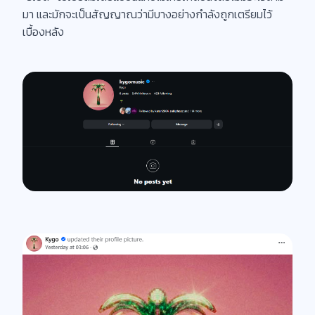
มา และมักจะเป็นสัญญาณว่ามีบางอย่างกำลังถูกเตรียมไว้
เบื้องหลัง