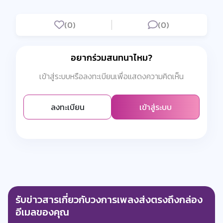
(0)
(0)
อยากร่วมสนทนาไหม?
เข้าสู่ระบบหรือลงทะเบียนเพื่อแสดงความคิดเห็น
ลงทะเบียน
เข้าสู่ระบบ
รับข่าวสารเกี่ยวกับวงการเพลงส่งตรงถึงกล่อง
อีเมลของคุณ