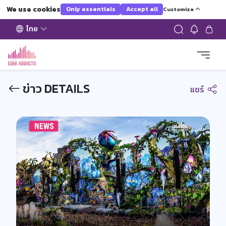
We use cookies
Only essentials
Accept all
Customize
ไทย
ข่าว DETAILS
แชร์