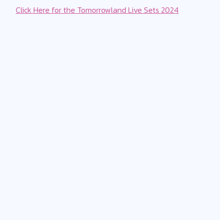
Click Here for the Tomorrowland Live Sets 2024