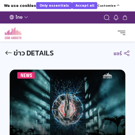
We use cookies
Only essentials
Accept all
Customize
ไทย
ข่าว DETAILS
แชร์