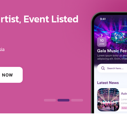
ure For Your Brand
u Get The Exposure
erves
ounding festivals, clubs & events
 INFORMATION