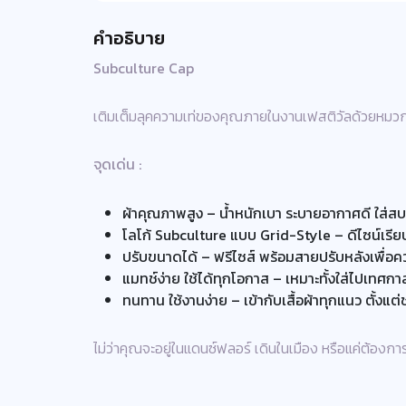
คำอธิบาย
Subculture Cap
เติมเต็มลุคความเท่ของคุณภายในงานเฟสติวัลด้วยหมวก Su
จุดเด่น :
ผ้าคุณภาพสูง – น้ำหนักเบา ระบายอากาศดี ใส่
โลโก้ Subculture แบบ Grid-Style – ดีไซน์เรี
ปรับขนาดได้ – ฟรีไซส์ พร้อมสายปรับหลังเพื่อ
แมทช์ง่าย ใช้ได้ทุกโอกาส – เหมาะทั้งใส่ไปเทศกาล 
ทนทาน ใช้งานง่าย – เข้ากับเสื้อผ้าทุกแนว ตั้งแต
ไม่ว่าคุณจะอยู่ในแดนซ์ฟลอร์ เดินในเมือง หรือแค่ต้องก