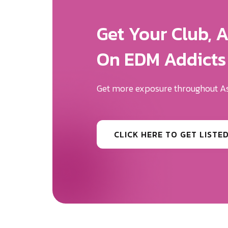
Get More Expos
We Will Help Yo
Your Brand Des
Be the first to know the news surr
CLICK HERE TO GET MORE