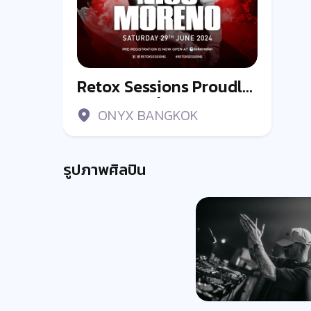
Retox Sessions Proudly
Presents Nico Moreno
ONYX BANGKOK
at Onyx Bangkok
รูปภาพศิลปิน