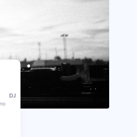
DJ
hno