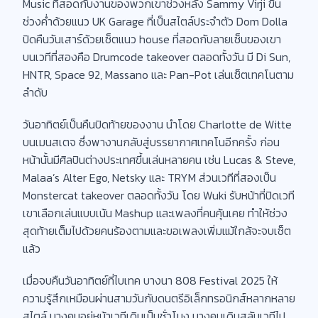
Music ที่สอดกับงานของพวกเขาช่วงหลัง Sammy Virji ขึ้น
ช่วงค่ำด้วยแนว UK Garage ที่เป็นสไตล์ประจำตัว Dom Dolla
ปิดคืนวันเสาร์ด้วยเซ็ตแนว house ที่สอดกับลายเซ็นของเขา
บนเวทีที่สองคือ Drumcode takeover ตลอดทั้งวัน มี Di Sun,
HNTR, Space 92, Massano และ Pan-Pot เล่นเซ็ตเทคโนตาม
ลำดับ
วันอาทิตย์เป็นคืนปิดท้ายของงาน นำโดย Charlotte de Witte
บนเมนสเตจ ซึ่งพางานกลับสู่บรรยากาศเทคโนอีกครั้ง ก่อน
หน้านั้นมีศิลปินต่างประเทศขึ้นเล่นหลายคน เช่น Lucas & Steve,
Malaa’s Alter Ego, Netsky และ TRYM ส่วนเวทีที่สองเป็น
Monstercat takeover ตลอดทั้งวัน โดย Wuki รับหน้าที่ปิดเวที
เขาเลือกเล่นแบบเน้น Mashup และเพลงที่คนคุ้นเคย ทำให้ช่วง
สุดท้ายเต็มไปด้วยคนร้องตามและขอเพลงเพิ่มแม้ใกล้จะจบเซ็ต
แล้ว
เมื่อจบคืนวันอาทิตย์ที่ไบเทค บางนา 808 Festival 2025 ให้
ความรู้สึกเหมือนผ่านสามวันกับดนตรีอิเล็กทรอนิกส์หลากหลาย
สไตล์ บางคนอยู่หน้าเวทีเดิมเป็นชั่วโมง บางคนเดินสลับเวทีไป