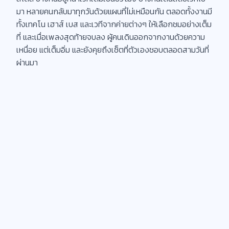
มา หลายคนกลับมาทุกวันด้วยแผนที่ไม่เหมือนกัน ตลอดทั้งงานมี
ทั้งเทคโน เฮาส์ เบส และเวทีจากค่ายต่างๆ ให้เลือกชมอย่างเต็ม
ที่ และเมื่อเพลงสุดท้ายจบลง ผู้คนเดินออกจากงานด้วยความ
เหนื่อย แต่เต็มอิ่ม และยังคุยถึงเซ็ตที่ตัวเองชอบตลอดสามวันที่
ผ่านมา