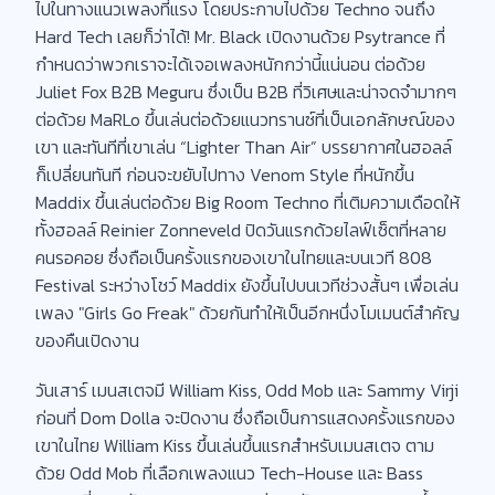
ไปในทางแนวเพลงที่แรง โดยประกาบไปด้วย Techno จนถึง
Hard Tech เลยก็ว่าได้! Mr. Black เปิดงานด้วย Psytrance ที่
กำหนดว่าพวกเราจะได้เจอเพลงหนักกว่านี้แน่นอน ต่อด้วย
Juliet Fox B2B Meguru ซึ่งเป็น B2B ที่วิเศษและน่าจดจำมากๆ
ต่อด้วย MaRLo ขึ้นเล่นต่อด้วยแนวทรานซ์ที่เป็นเอกลักษณ์ของ
เขา และทันทีที่เขาเล่น “Lighter Than Air” บรรยากาศในฮอลล์
ก็เปลี่ยนทันที ก่อนจะขยับไปทาง Venom Style ที่หนักขึ้น
Maddix ขึ้นเล่นต่อด้วย Big Room Techno ที่เติมความเดือดให้
ทั้งฮอลล์ Reinier Zonneveld ปิดวันแรกด้วยไลฟ์เซ็ตที่หลาย
คนรอคอย ซึ่งถือเป็นครั้งแรกของเขาในไทยและบนเวที 808
Festival ระหว่างโชว์ Maddix ยังขึ้นไปบนเวทีช่วงสั้นๆ เพื่อเล่น
เพลง "Girls Go Freak" ด้วยกันทำให้เป็นอีกหนึ่งโมเมนต์สำคัญ
ของคืนเปิดงาน
วันเสาร์ เมนสเตจมี William Kiss, Odd Mob และ Sammy Virji
ก่อนที่ Dom Dolla จะปิดงาน ซึ่งถือเป็นการแสดงครั้งแรกของ
เขาในไทย William Kiss ขึ้นเล่นขึ้นแรกสำหรับเมนสเตจ ตาม
ด้วย Odd Mob ที่เลือกเพลงแนว Tech-House และ Bass