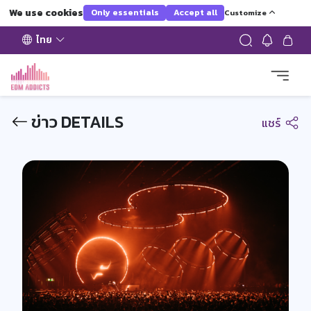
We use cookies
Only essentials
Accept all
Customize
ไทย
ข่าว DETAILS
แชร์