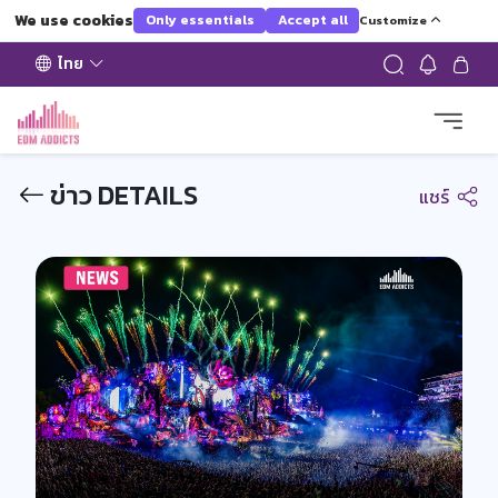
We use cookies
Only essentials
Accept all
Customize
ไทย
ข่าว DETAILS
แชร์