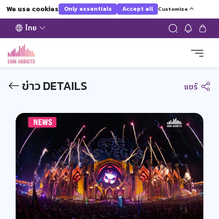
We use cookies
Only essentials
Accept all
Customize
ไทย
ข่าว DETAILS
แชร์