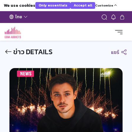
We use cookies
Only essentials
Accept all
Customize
ไทย
ข่าว DETAILS
แชร์