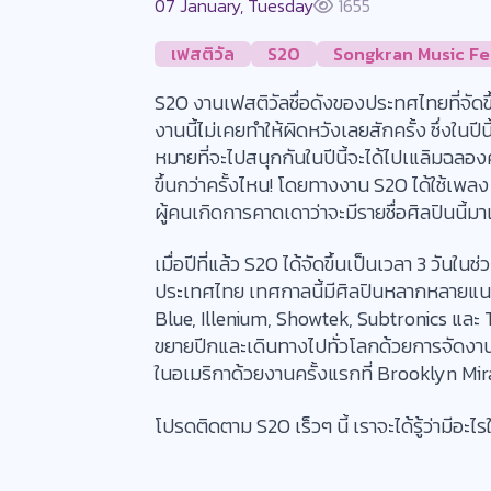
07 January, Tuesday
1655
เฟสติวัล
S2O
Songkran Music Fes
S2O งานเฟสติวัลชื่อดังของประทศไทยที่จัด
งานนี้ไม่เคยทำให้ผิดหวังเลยสักครั้ง ซึ่งในปีน
หมายที่จะไปสนุกกันในปีนี้จะได้ไปเแลิมฉลอ
ขึ้นกว่าครั้งไหน! โดยทางงาน S2O ได้ใช้เพ
ผู้คนเกิดการคาดเดาว่าจะมีรายชื่อศิลปินนี้มา
เมื่อปีที่แล้ว S2O ได้จัดขึ้นเป็นเวลา 3 วั
ประเทศไทย เทศกาลนี้มีศิลปินหลากหลายแนว
Blue, Illenium, Showtek, Subtronics และ Th
ขยายปีกและเดินทางไปทั่วโลกด้วยการจัดงานใ
ในอเมริกาด้วยงานครั้งแรกที่ Brooklyn Mir
โปรดติดตาม S2O เร็วๆ นี้ เราจะได้รู้ว่ามีอ