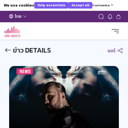
We use cookies
Only essentials
Accept all
Customize
ไทย
ข่าว DETAILS
แชร์