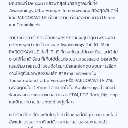
มิถุนายนที่ Defqon.1 แล้วพีคสุดในกรกฎาคมที่มีทั้ง
Awakenings, Ultra Europe, Tomorrowland สองสุดสัปดาห์
และ PAROOKAVILLE ก่อนปิดท้ายเดือนสิงหาคมด้วย Untold
และ Creamfields
ถ้าคุณมีเวลาจำกัด เลือกช่วงกรกฎาคมจะคุ้มที่สุด เพราะงาน
หลักกระจุกตัวกัน โดยเฉพาะ Awakenings วันที่ 10-12 กับ
PAROOKAVILLE วันที่ 17-19 ที่ห่างกันแค่สัปดาห์เดียว แต่ถ้าไป
ยาวได้ทั้งหน้าร้อน ก็เก็บได้ตั้งแต่สเปน เนเธอร์แลนด์ โครเอเชีย
เบลเยียม เยอรมนี ไปจนถึงโรมาเนียและอังกฤษ ส่วนการเลือก
งานให้ดูที่แนวเพลงเป็นหลัก สาย mainstream ไป
Tomorrowland, Ultra Europe หรือ PAROOKAVILLE สาย
เพลงดุดันไป Defqon.1 สายเทคโนไป Awakenings ส่วนคนที่
ฟังเพลงหลากหลายแนวอย่างเล่น EDM, POP, Rock, Hip-Hop
และอีกมากมาย ไป Untold จะคุ้มที่สุด
หน้าร้อนนี้ใครที่คิดจะบินไปยุโรป นี่คือช่วงที่ดีที่สุด งานเยอะ ไลน์
อัพแน่น บรรยากาศดี แต่บัตรงานบางงานอาจจะหมดแล้ว