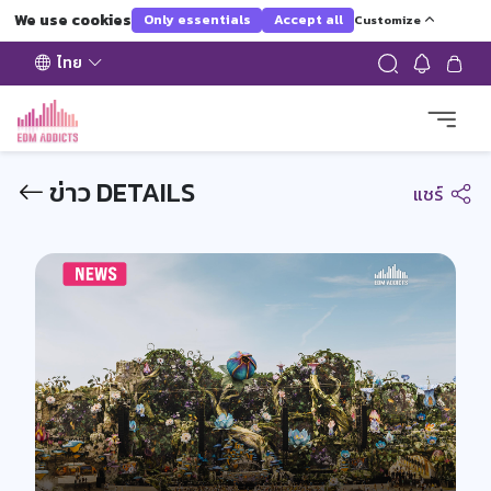
We use cookies
Only essentials
Accept all
Customize
ไทย
ข่าว DETAILS
แชร์