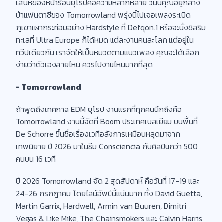
เสน่ห์ของหน้าร้อนยุโรปคือความหลากหลาย วันนี้คุณอยู่กลาง
ป่าแฟนตาซีของ Tomorrowland พรุ่งนี้ไปเจอเพลงระเบิด
ภูเขาเผากระท่อมอย่าง Hardstyle ที่ Defqon.1 หรือจะนั่งชิลริม
ทะเลที่ Ultra Europe ก็ได้หมด แต่ละงานคนละโลก แต่อยู่ใน
ทวีปเดียวกัน เราจัดให้เป็นหมวดตามแนวเพลง คุณจะได้เลือก
ง่ายว่าตัวเองสายไหน ควรไปงานไหนมากที่สุด
- Tomorrowland
ถ้าพูดถึงเทศกาล EDM ยุโรป งานแรกที่ทุกคนนึกถึงคือ
Tomorrowland งานนี้จัดที่ Boom ประเทศเบลเยียม บนพื้นที่
De Schorre ขึ้นชื่อเรื่องเวทีอลังการเหมือนหลุดมาจาก
เทพนิยาย ปี 2026 มาในธีม Consciencia กับศิลปินกว่า 500
คนบน 16 เวที
ปี 2026 Tomorrowland จัด 2 สุดสัปดาห์ คือวันที่ 17-19 และ
24-26 กรกฎาคม โดยไลน์อัพปีนี้แน่นมาก ทั้ง David Guetta,
Martin Garrix, Hardwell, Armin van Buuren, Dimitri
Vegas & Like Mike, The Chainsmokers และ Calvin Harris