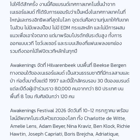
ไปให้ได้สักครั้ง งานนี้คือแบรนด์เทศกาลเทคโนชั้นนำจาก
เนเธอร์แลนด์ ที่ได้รับการยอมรับว่าเป็นหนึ่งในเทศกาลเทคโนที่
ใหญ่และทรงอิทธิพลที่สุดในโลก จุดเด่นคือความทุ่มเทให้กับเทค
โนล้วน ไม่มีเพลงป๊อป ไม่มี EDM กระแสหลัก และไม่มีการผสม
แนวเพื่อเอาใจตลาด แต่มาพร้อมโปรดักชันระดับสูง ทั้งการ
ออกแบบเวที โชว์เลเซอร์ และระบบเสียงที่แฟนเพลงยกย่อง
รวมถึงดอกไม้ไฟปิดเวทีหลักในทุกปี
Awakenings จัดที่ Hilvarenbeek บนพื้นที่ Beekse Bergen
ทางตอนใต้ของเนเธอร์แลนด์ เป็นสวนธรรมชาติที่มีทะเลสาบและ
ป่า ก่อตั้งมาตั้งแต่ปี 1997 และปีนี้ใกล้ครบรอบ 30 ปีของแบรนด์
แต่ละปีดึงผู้เข้าร่วมราว 80,000 คนจากกว่า 80 ประเทศ บน
พื้นที่ 8 โซน กับศิลปินกว่า 120 คน
Awakenings Festival 2026 จัดวันที่ 10-12 กรกฎาคม พร้อม
ไลน์อัพเทคโนระดับหัวแถวของโลก ทั้ง Charlotte de Witte,
Amelie Lens, Adam Beyer, Nina Kraviz, Ben Klock, Richie
Hawtin, Joseph Capriati, Boris Brejcha, Adriatique,