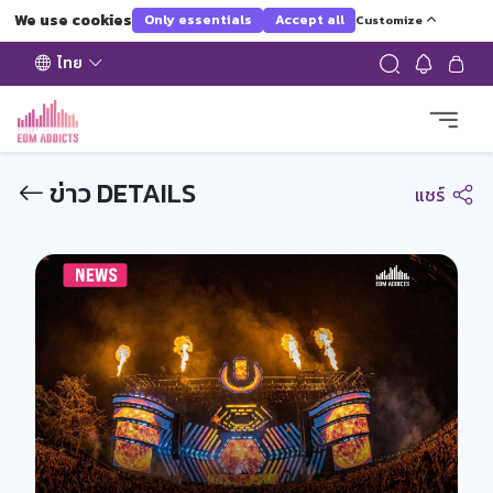
We use cookies
Only essentials
Accept all
Customize
ไทย
ข่าว DETAILS
แชร์