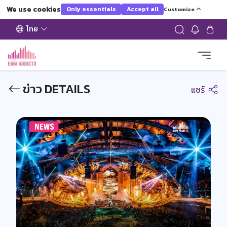
We use cookies
Only essentials
Accept all
Customize
ไทย
ข่าว DETAILS
แชร์