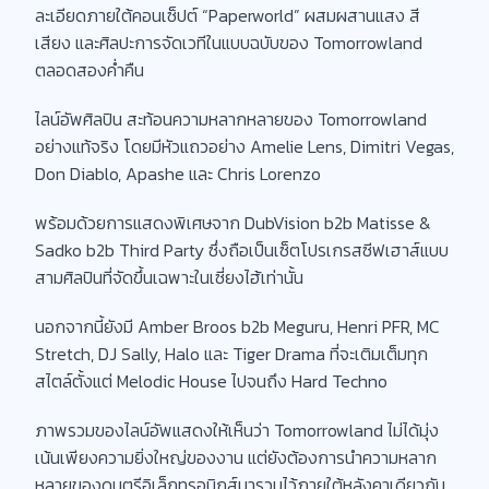
ละเอียดภายใต้คอนเซ็ปต์ “Paperworld” ผสมผสานแสง สี
เสียง และศิลปะการจัดเวทีในแบบฉบับของ Tomorrowland
ตลอดสองค่ำคืน
ไลน์อัพศิลปิน สะท้อนความหลากหลายของ Tomorrowland
อย่างแท้จริง โดยมีหัวแถวอย่าง Amelie Lens, Dimitri Vegas,
Don Diablo, Apashe และ Chris Lorenzo
พร้อมด้วยการแสดงพิเศษจาก DubVision b2b Matisse &
Sadko b2b Third Party ซึ่งถือเป็นเซ็ตโปรเกรสซีฟเฮาส์แบบ
สามศิลปินที่จัดขึ้นเฉพาะในเซี่ยงไฮ้เท่านั้น
นอกจากนี้ยังมี Amber Broos b2b Meguru, Henri PFR, MC
Stretch, DJ Sally, Halo และ Tiger Drama ที่จะเติมเต็มทุก
สไตล์ตั้งแต่ Melodic House ไปจนถึง Hard Techno
ภาพรวมของไลน์อัพแสดงให้เห็นว่า Tomorrowland ไม่ได้มุ่ง
เน้นเพียงความยิ่งใหญ่ของงาน แต่ยังต้องการนำความหลาก
หลายของดนตรีอิเล็กทรอนิกส์มารวมไว้ภายใต้หลังคาเดียวกัน