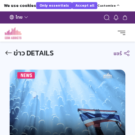
We use cookies
Only essentials
Accept all
Customize
ไทย
ข่าว DETAILS
แชร์